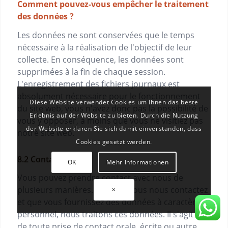
Comment pouvez-vous empêcher le traitement
des données ?
Les données ne sont conservées que le temps
nécessaire à la réalisation de l'objectif de leur
collecte. En conséquence, les données sont
supprimées à la fin de chaque session.
L'enregistrement des fichiers journaux est
absolument nécessaire pour le fonctionnement
Diese Website verwendet Cookies um Ihnen das beste
du site web, vous n'avez donc pas la possibilité de
Erlebnis auf der Website zu bieten. Durch die Nutzung
vous y opposer, à moins que vous ne visitiez pas
der Website erklären Sie sich damit einverstanden, dass
notre site web.
Cookies gesetzt werden.
Contact
OK
Mehr Informationen
Vous pouvez prendre contact avec nous de
plusieurs manières. Lorsque vous nous contactez
×
et que vous fournissez des données à caractère
personnel, nous traitons ces données. Il s'agit ici
de toute prise de contact orale, écrite ou autre